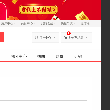
用户中心
商家中心
我的收藏
快捷导航
微信端
0


用户中心
购物车结算
边
积分中心
拼团
砍价
分销