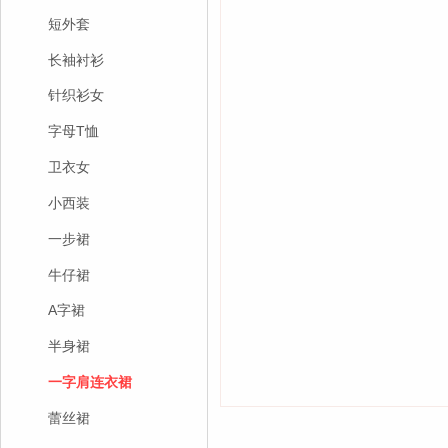
短外套
长袖衬衫
针织衫女
字母T恤
卫衣女
小西装
一步裙
牛仔裙
A字裙
半身裙
一字肩连衣裙
蕾丝裙