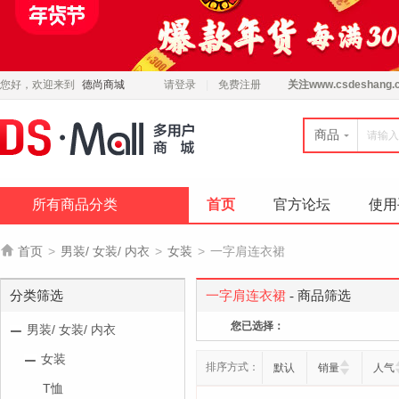
您好，欢迎来到
德尚商城
请登录
免费注册
关注
www.csdeshang.
商品
所有商品分类
首页
官方论坛
使用

首页
>
男装/ 女装/ 内衣
>
女装
>
一字肩连衣裙
分类筛选
一字肩连衣裙
- 商品筛选
您已选择：
男装/ 女装/ 内衣
女装
排序方式：
默认
销量
人气
T恤