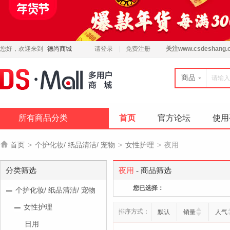
您好，欢迎来到
德尚商城
请登录
免费注册
关注
www.csdeshang.
商品
所有商品分类
首页
官方论坛
使用

首页
>
个护化妆/ 纸品清洁/ 宠物
>
女性护理
>
夜用
分类筛选
夜用
- 商品筛选
您已选择：
个护化妆/ 纸品清洁/ 宠物
女性护理
排序方式：
默认
销量
人气
日用