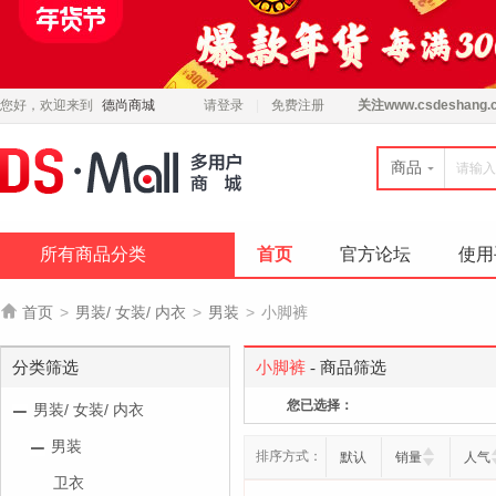
您好，欢迎来到
德尚商城
请登录
免费注册
关注
www.csdeshang.
商品
所有商品分类
首页
官方论坛
使用

首页
>
男装/ 女装/ 内衣
>
男装
>
小脚裤
分类筛选
小脚裤
- 商品筛选
您已选择：
男装/ 女装/ 内衣
男装
排序方式：
默认
销量
人气
卫衣