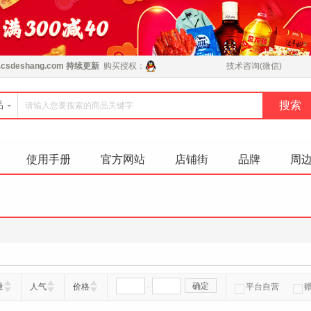
csdeshang.com
持续更新
购买授权：
技术咨询(微信)
品
使用手册
官方网站
店铺街
品牌
周
-
确定
量
人气
价格
平台自营