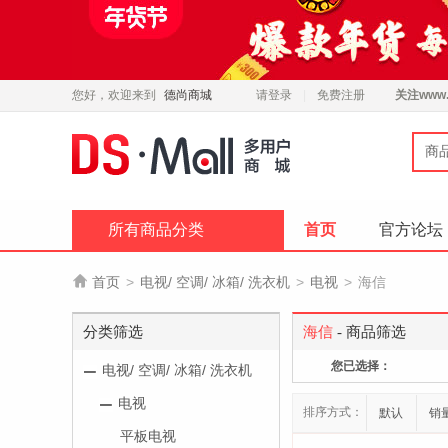
您好，欢迎来到
德尚商城
请登录
免费注册
关注
www.
商
所有商品分类
首页
官方论坛

首页
>
电视/ 空调/ 冰箱/ 洗衣机
>
电视
>
海信
分类筛选
海信
- 商品筛选
您已选择：
电视/ 空调/ 冰箱/ 洗衣机
电视
排序方式：
默认
销
平板电视