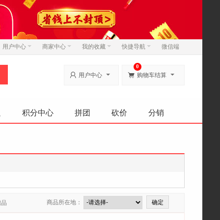
用户中心
商家中心
我的收藏
快捷导航
微信端
0


用户中心
购物车结算
边
积分中心
拼团
砍价
分销
商品所在地：
赠品