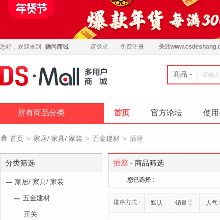
您好，欢迎来到
德尚商城
请登录
免费注册
关注
www.csdeshang.
商品
所有商品分类
首页
官方论坛
使用

首页
>
家居/ 家具/ 家装
>
五金建材
>
插座
分类筛选
插座
- 商品筛选
您已选择：
家居/ 家具/ 家装
五金建材
排序方式：
默认
销量
人气
开关