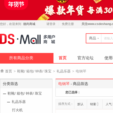
您好，欢迎来到
德尚商城
请登录
免费注册
关注
www.csdeshang.
商品
所有商品分类
首页
官方论坛
使用

首页
>
鞋靴/ 箱包/ 钟表/ 珠宝
>
礼品乐器
>
电钢琴
分类筛选
电钢琴
- 商品筛选
您已选择：
鞋靴/ 箱包/ 钟表/ 珠宝
礼品乐器
排序方式：
默认
销量
人气
打火机