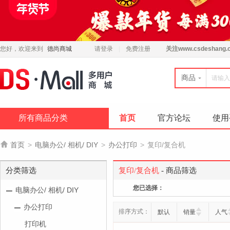
您好，欢迎来到
德尚商城
请登录
免费注册
关注
www.csdeshang.
商品
所有商品分类
首页
官方论坛
使用

首页
>
电脑办公/ 相机/ DIY
>
办公打印
>
复印/复合机
分类筛选
复印/复合机
- 商品筛选
您已选择：
电脑办公/ 相机/ DIY
办公打印
排序方式：
默认
销量
人气
打印机