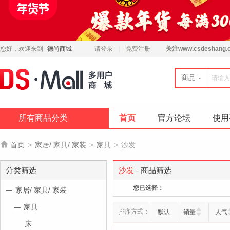
您好，欢迎来到
德尚商城
请登录
免费注册
关注
www.csdeshang.
商品
所有商品分类
首页
官方论坛
使用

首页
>
家居/ 家具/ 家装
>
家具
>
沙发
分类筛选
沙发
- 商品筛选
您已选择：
家居/ 家具/ 家装
家具
排序方式：
默认
销量
人气
床