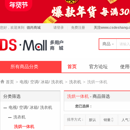
您好，欢迎来到
德尚商城
请登录
免费注册
关注
www.csdeshang.
商品
所有商品分类
首页
官方论坛
使用

首页
>
电视/ 空调/ 冰箱/ 洗衣机
>
洗衣机
>
洗烘一体机
分类筛选
洗烘一体机
- 商品筛选
您已选择：
电视/ 空调/ 冰箱/ 洗衣机
洗衣机
排序方式：
默认
销量
人气
洗烘一体机