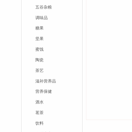
五谷杂粮
调味品
糖果
坚果
蜜饯
陶瓷
茶艺
滋补营养品
营养保健
酒水
茗茶
饮料