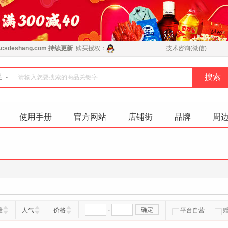
csdeshang.com
持续更新
购买授权：
技术咨询(微信)
品
使用手册
官方网站
店铺街
品牌
周
-
确定
量
人气
价格
平台自营