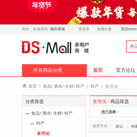
您好，欢迎来到
德尚商城
请登录
免费注册
关注
www.
商
所有商品分类
首页
官方论坛

首页
>
食品/ 酒水/ 生鲜/ 特产
>
特产
>
食用油
分类筛选
食用油
- 商品筛选
您已选择：
食品/ 酒水/ 生鲜/ 特产
特产
排序方式：
默认
销
食用油