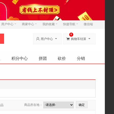
用户中心
商家中心
我的收藏
快捷导航
微信端
0


用户中心
购物车结算
边
积分中心
拼团
砍价
分销
商品所在地：
赠品