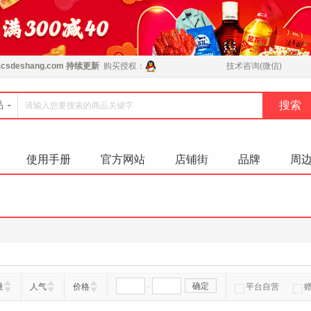
csdeshang.com
持续更新
购买授权：
技术咨询(微信)
品
使用手册
官方网站
店铺街
品牌
周
-
确定
量
人气
价格
平台自营