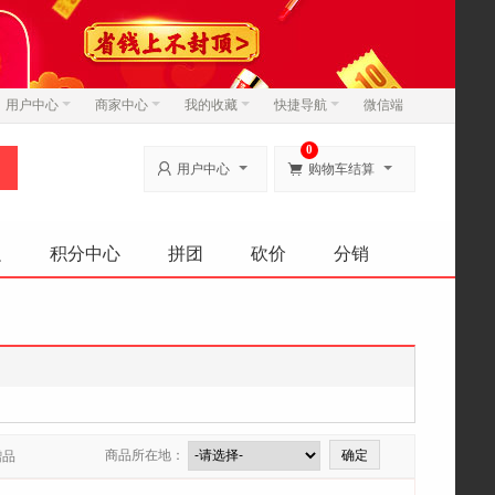
用户中心
商家中心
我的收藏
快捷导航
微信端
0


用户中心
购物车结算
边
积分中心
拼团
砍价
分销
商品所在地：
赠品