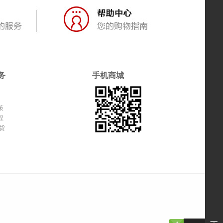
务
手机商城
策
程
货