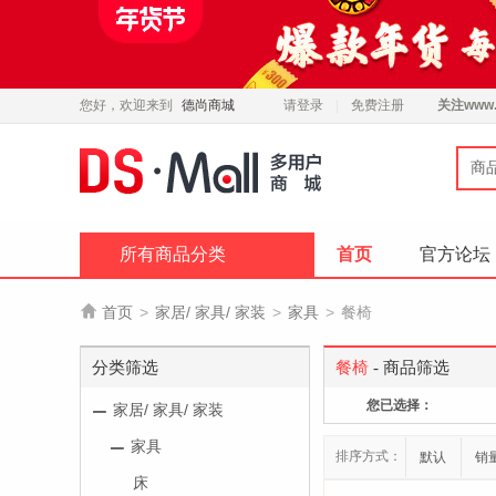
您好，欢迎来到
德尚商城
请登录
免费注册
关注
www.
商
所有商品分类
首页
官方论坛

首页
>
家居/ 家具/ 家装
>
家具
>
餐椅
分类筛选
餐椅
- 商品筛选
您已选择：
家居/ 家具/ 家装
家具
排序方式：
默认
销
床