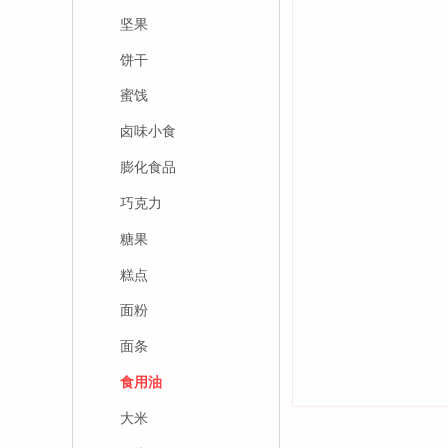
坚果
饼干
蜜饯
卤味小食
膨化食品
巧克力
糖果
糕点
面粉
面条
食用油
大米