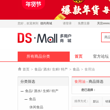
您好，欢迎来到
德尚商城
请登录
免费注册
关注
www.
商
所有商品分类
首页
官方论坛

首页
>
食品/ 酒水/ 生鲜/ 特产
>
食品
>
食用油
分类筛选
食用油
- 商品筛选
您已选择：
食品/ 酒水/ 生鲜/ 特产
食品
排序方式：
默认
销
休闲食品