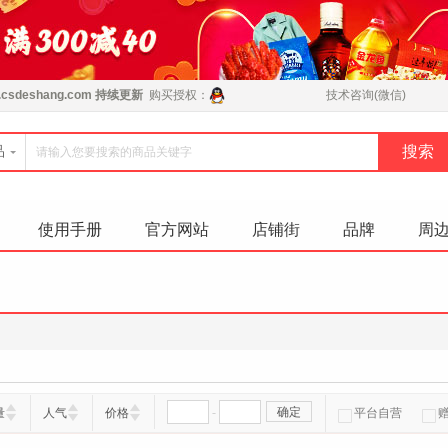
csdeshang.com
持续更新
购买授权：
技术咨询(微信)
品
使用手册
官方网站
店铺街
品牌
周
-
确定
量
人气
价格
平台自营