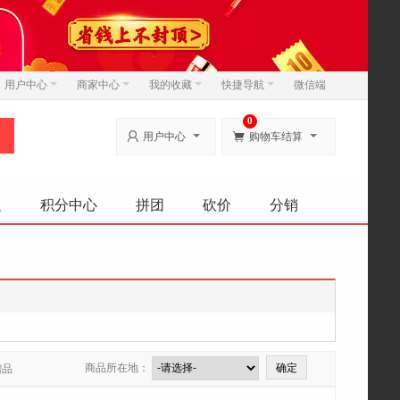
用户中心
商家中心
我的收藏
快捷导航
微信端
0


用户中心
购物车结算
边
积分中心
拼团
砍价
分销
商品所在地：
赠品