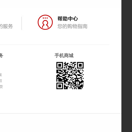
务
手机商城
策
程
货