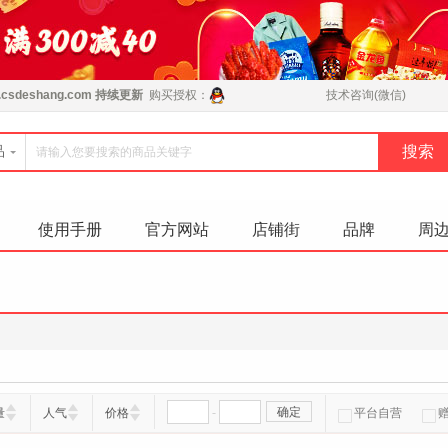
csdeshang.com
持续更新
购买授权：
技术咨询(微信)
品
使用手册
官方网站
店铺街
品牌
周
-
确定
量
人气
价格
平台自营