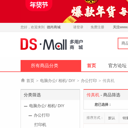
您好，欢迎来到
德尚商城
请登录
免费注册
关注
www.
商
所有商品分类
首页
官方论坛

首页
>
电脑办公/ 相机/ DIY
>
办公打印
>
传真机
分类筛选
传真机
- 商品筛选
您已选择：
电脑办公/ 相机/ DIY
办公打印
排序方式：
默认
销
打印机