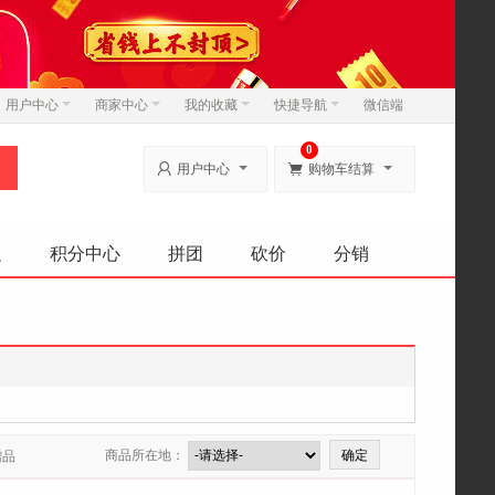
用户中心
商家中心
我的收藏
快捷导航
微信端
0


用户中心
购物车结算
边
积分中心
拼团
砍价
分销
商品所在地：
赠品