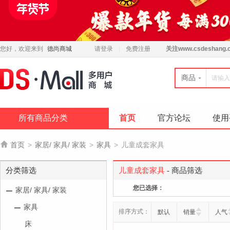
您好，欢迎来到
德尚商城
请登录
免费注册
关注
www.csdeshang.
商品
所有商品分类
首页
官方论坛
使用

首页
>
家居/ 家具/ 家装
>
家具
>
儿童成套家具
分类筛选
儿童成套家具
- 商品筛选
您已选择：
家居/ 家具/ 家装
家具
排序方式：
默认
销量
人气
床