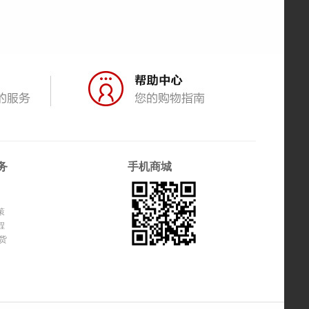
务
手机商城
策
程
货