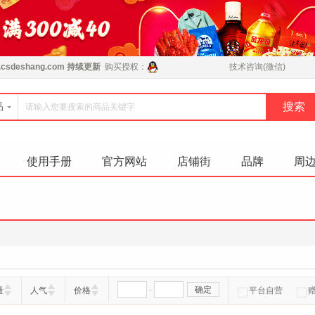
csdeshang.com
持续更新
购买授权：
技术咨询(微信)
品
使用手册
官方网站
店铺街
品牌
周
-
确定
量
人气
价格
平台自营