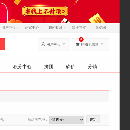
用户中心
商家中心
我的收藏
快捷导航
微信端
0


用户中心
购物车结算
边
积分中心
拼团
砍价
分销
商品所在地：
赠品