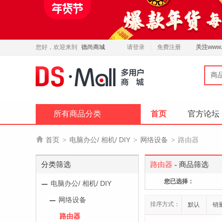
您好，欢迎来到
德尚商城
请登录
免费注册
关注
www.
商
所有商品分类
首页
官方论坛

首页
>
电脑办公/ 相机/ DIY
>
网络设备
>
路由器
分类筛选
路由器
- 商品筛选
您已选择：
电脑办公/ 相机/ DIY
网络设备
排序方式：
默认
销
路由器