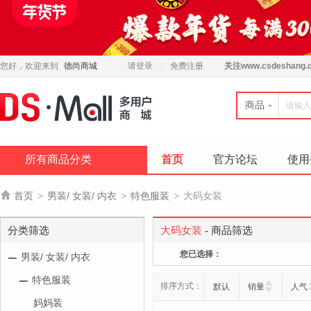
您好，欢迎来到
德尚商城
请登录
免费注册
关注
www.csdeshang.
商品
所有商品分类
首页
官方论坛
使用

首页
>
男装/ 女装/ 内衣
>
特色服装
>
大码女装
分类筛选
大码女装
- 商品筛选
您已选择：
男装/ 女装/ 内衣
特色服装
排序方式：
默认
销量
人气
妈妈装