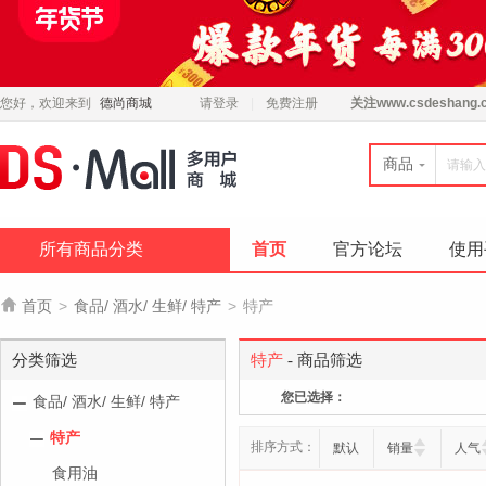
您好，欢迎来到
德尚商城
请登录
免费注册
关注
www.csdeshang.
商品
所有商品分类
首页
官方论坛
使用

首页
>
食品/ 酒水/ 生鲜/ 特产
>
特产
分类筛选
特产
- 商品筛选
您已选择：
食品/ 酒水/ 生鲜/ 特产
特产
排序方式：
默认
销量
人气
食用油