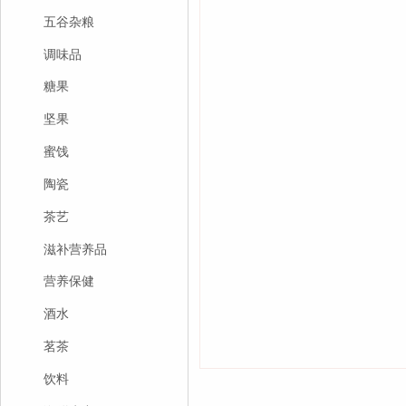
五谷杂粮
调味品
糖果
坚果
蜜饯
陶瓷
茶艺
滋补营养品
营养保健
酒水
茗茶
饮料