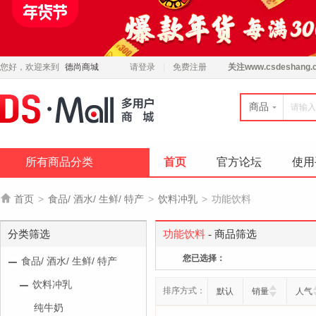
您好，欢迎来到
德尚商城
请登录
免费注册
关注
www.csdeshang.
商品
所有商品分类
首页
官方论坛
使用

首页
>
食品/ 酒水/ 生鲜/ 特产
>
饮料冲乳
>
功能饮料
分类筛选
功能饮料
- 商品筛选
您已选择：
食品/ 酒水/ 生鲜/ 特产
饮料冲乳
排序方式：
默认
销量
人气
纯牛奶