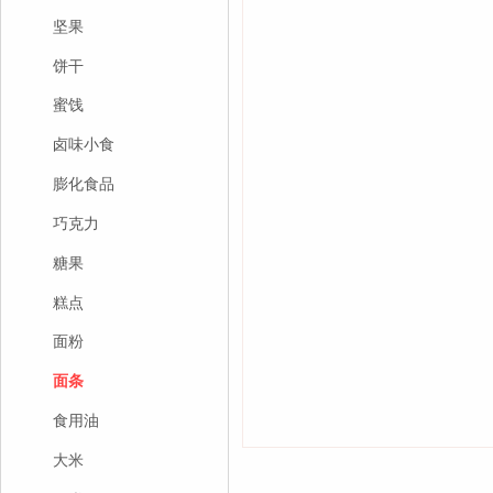
坚果
饼干
蜜饯
卤味小食
膨化食品
巧克力
糖果
糕点
面粉
面条
食用油
大米