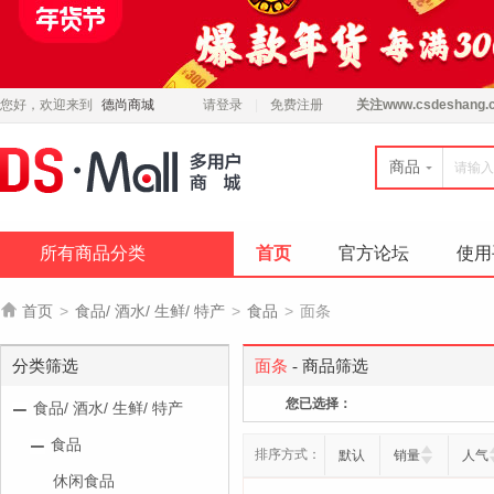
您好，欢迎来到
德尚商城
请登录
免费注册
关注
www.csdeshang.
商品
所有商品分类
首页
官方论坛
使用

首页
>
食品/ 酒水/ 生鲜/ 特产
>
食品
>
面条
分类筛选
面条
- 商品筛选
您已选择：
食品/ 酒水/ 生鲜/ 特产
食品
排序方式：
默认
销量
人气
休闲食品