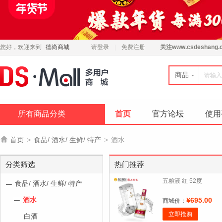
您好，欢迎来到
德尚商城
请登录
免费注册
关注
www.csdeshang.
商品
所有商品分类
首页
官方论坛
使用

首页
>
食品/ 酒水/ 生鲜/ 特产
>
酒水
分类筛选
热门推荐
五粮液 红 52度
食品/ 酒水/ 生鲜/ 特产
酒水
¥695.00
商城价：
立即抢购
白酒