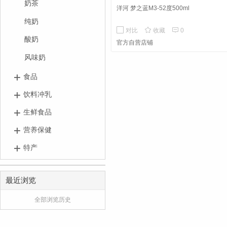
奶茶
洋河 梦之蓝M3-52度500ml
纯奶


对比
收藏
0
酸奶
官方自营店铺
风味奶
食品
饮料冲乳
生鲜食品
营养保健
特产
最近浏览
全部浏览历史