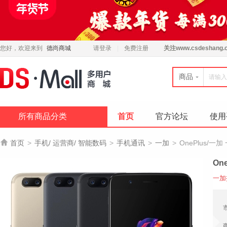
您好，欢迎来到
德尚商城
请登录
免费注册
关注
www.csdeshang.
商品
所有商品分类
首页
官方论坛
使用

首页
>
手机/ 运营商/ 智能数码
>
手机通讯
>
一加
>
OnePlus/一
On
一加