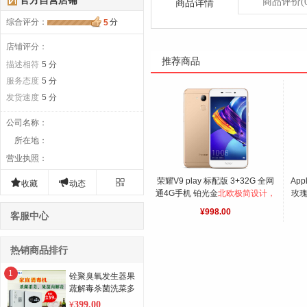
官方自营店铺
商品评价
(
商品详情
综合评分
：
分
5
店铺评分：
推荐商品
描述相符
5 分
服务态度
5 分
发货速度
5 分
公司名称
：
所在地
：
营业执照
：
荣耀V9 play 标配版 3+32G 全网
App



收藏
动态
通4G手机 铂光金
北欧极简设计，
玫瑰
EMUI5.1
机
¥998.00
客服中心
热销商品排行
1
铨聚臭氧发生器果
蔬解毒杀菌洗菜多
功能负离子活氧净
399.00
¥