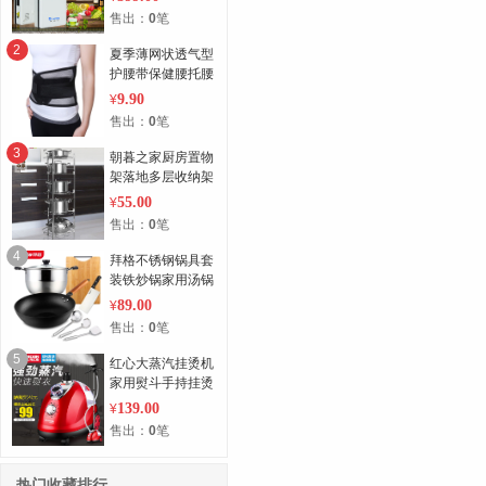
化消毒机家用
售出：
0
笔
2
夏季薄网状透气型
护腰带保健腰托腰
围带钢板家用
9.90
¥
售出：
0
笔
3
朝暮之家厨房置物
架落地多层收纳架
放锅架子厨具用品
55.00
¥
转角架 锅架
售出：
0
笔
4
拜格不锈钢锅具套
装铁炒锅家用汤锅
全套厨房厨具组合
89.00
¥
售出：
0
笔
5
红心大蒸汽挂烫机
家用熨斗手持挂烫
机烫衣服熨烫机电
139.00
¥
熨斗正品包邮
售出：
0
笔
热门收藏排行