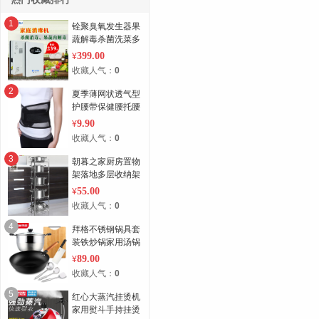
1
铨聚臭氧发生器果
蔬解毒杀菌洗菜多
功能负离子活氧净
399.00
¥
化消毒机家用
收藏人气：
0
2
夏季薄网状透气型
护腰带保健腰托腰
围带钢板家用
9.90
¥
收藏人气：
0
3
朝暮之家厨房置物
架落地多层收纳架
放锅架子厨具用品
55.00
¥
转角架 锅架
收藏人气：
0
4
拜格不锈钢锅具套
装铁炒锅家用汤锅
全套厨房厨具组合
89.00
¥
收藏人气：
0
5
红心大蒸汽挂烫机
家用熨斗手持挂烫