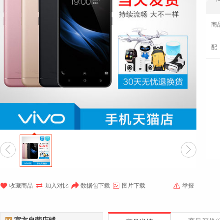
商
配







收藏商品
加入对比
数据包下载
图片下载
举报