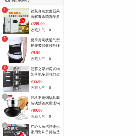
1
铨聚臭氧发生器果
蔬解毒杀菌洗菜多
功能负离子活氧净
399.00
¥
化消毒机家用
收藏人气：
0
2
夏季薄网状透气型
护腰带保健腰托腰
围带钢板家用
9.90
¥
收藏人气：
0
3
朝暮之家厨房置物
架落地多层收纳架
放锅架子厨具用品
55.00
¥
转角架 锅架
收藏人气：
0
4
拜格不锈钢锅具套
装铁炒锅家用汤锅
全套厨房厨具组合
89.00
¥
收藏人气：
0
5
红心大蒸汽挂烫机
家用熨斗手持挂烫