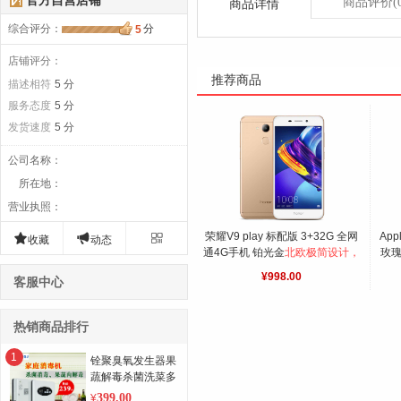
官方自营店铺
商品评价
(
商品详情
综合评分
：
分
5
店铺评分：
推荐商品
描述相符
5 分
服务态度
5 分
发货速度
5 分
公司名称
：
所在地
：
营业执照
：
荣耀V9 play 标配版 3+32G 全网
App



收藏
动态
通4G手机 铂光金
北欧极简设计，
玫瑰
EMUI5.1
机
¥998.00
客服中心
热销商品排行
1
铨聚臭氧发生器果
蔬解毒杀菌洗菜多
功能负离子活氧净
399.00
¥