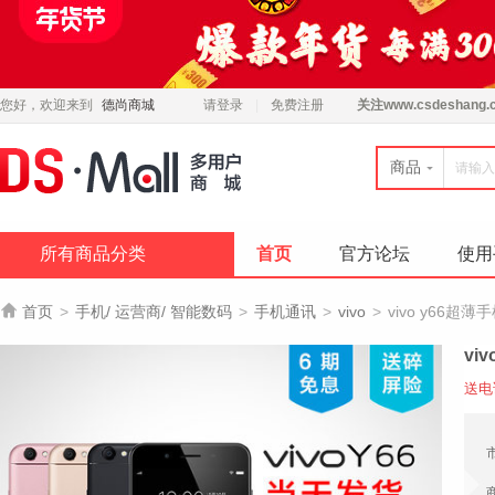
您好，欢迎来到
德尚商城
请登录
免费注册
关注
www.csdeshang.
商品
所有商品分类
首页
官方论坛
使用

首页
>
手机/ 运营商/ 智能数码
>
手机通讯
>
vivo
>
vivo y66超
vi
送电