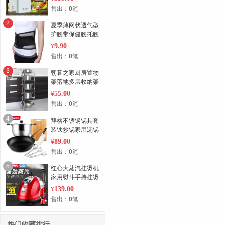
化消毒机家用
售出：
0
笔
2
夏季薄网状透气型
护腰带保健腰托腰
围带钢板家用
9.90
¥
售出：
0
笔
3
朝暮之家厨房置物
架落地多层收纳架
放锅架子厨具用品
55.00
¥
转角架 锅架
售出：
0
笔
4
拜格不锈钢锅具套
装铁炒锅家用汤锅
全套厨房厨具组合
89.00
¥
售出：
0
笔
5
红心大蒸汽挂烫机
家用熨斗手持挂烫
机烫衣服熨烫机电
139.00
¥
熨斗正品包邮
售出：
0
笔
热门收藏排行