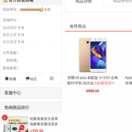
官方自营店铺
商品评价
(
商品详情
综合评分
：
分
5
店铺评分：
推荐商品
描述相符
5 分
服务态度
5 分
发货速度
5 分
公司名称
：
所在地
：
营业执照
：
荣耀V9 play 标配版 3+32G 全网
App



收藏
动态
通4G手机 铂光金
北欧极简设计，
玫瑰
EMUI5.1
机
¥998.00
客服中心
热销商品排行
1
铨聚臭氧发生器果
蔬解毒杀菌洗菜多
功能负离子活氧净
399.00
¥