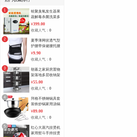
1
铨聚臭氧发生器果
蔬解毒杀菌洗菜多
功能负离子活氧净
399.00
¥
化消毒机家用
收藏人气：
0
2
夏季薄网状透气型
护腰带保健腰托腰
围带钢板家用
9.90
¥
收藏人气：
0
3
朝暮之家厨房置物
架落地多层收纳架
放锅架子厨具用品
55.00
¥
转角架 锅架
收藏人气：
0
4
拜格不锈钢锅具套
装铁炒锅家用汤锅
全套厨房厨具组合
89.00
¥
收藏人气：
0
5
红心大蒸汽挂烫机
家用熨斗手持挂烫