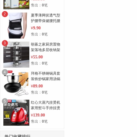
化消毒机家用
售出：
0
笔
2
夏季薄网状透气型
护腰带保健腰托腰
围带钢板家用
9.90
¥
售出：
0
笔
3
朝暮之家厨房置物
架落地多层收纳架
放锅架子厨具用品
55.00
¥
转角架 锅架
售出：
0
笔
4
拜格不锈钢锅具套
装铁炒锅家用汤锅
全套厨房厨具组合
89.00
¥
售出：
0
笔
5
红心大蒸汽挂烫机
家用熨斗手持挂烫
机烫衣服熨烫机电
139.00
¥
熨斗正品包邮
售出：
0
笔
热门收藏排行