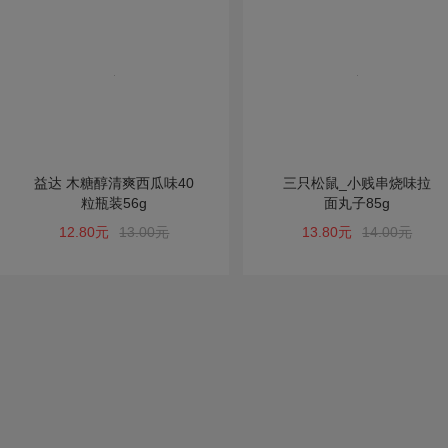
益达 木糖醇清爽西瓜味40
三只松鼠_小贱串烧味拉
粒瓶装56g
面丸子85g
12.80元
13.00元
13.80元
14.00元