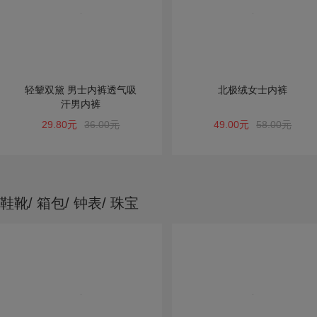
轻颦双黛 男士内裤透气吸
北极绒女士内裤
汗男内裤
29.80元
36.00元
49.00元
58.00元
鞋靴/ 箱包/ 钟表/ 珠宝