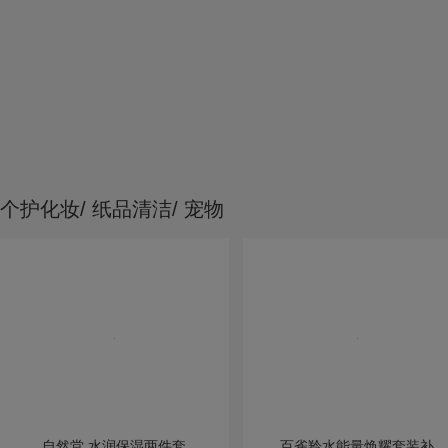
个护化妆/ 纸品清洁/ 宠物
自然堂 水润保湿两件套
百雀羚水能量焕耀套装补