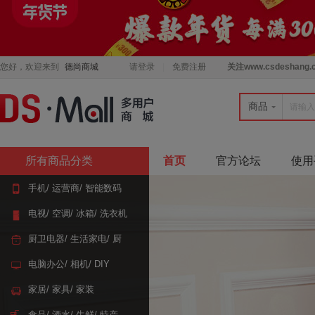
您好，欢迎来到
德尚商城
请登录
免费注册
关注
www.csdeshang.
商品
所有商品分类
首页
官方论坛
使用
手机/ 运营商/ 智能数码
电视/ 空调/ 冰箱/ 洗衣机
厨卫电器/ 生活家电/ 厨
具
电脑办公/ 相机/ DIY
家居/ 家具/ 家装
食品/ 酒水/ 生鲜/ 特产