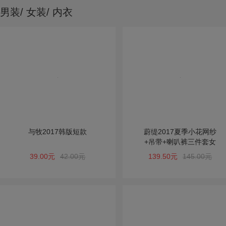
男装/ 女装/ 内衣
与牧2017韩版短款
蔚缇2017夏季小花网纱
+吊带+喇叭裤三件套女
39.00元
42.00元
139.50元
145.00元