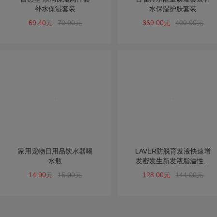
补水保湿套装
水保湿护肤套装
69.40元
70.00元
369.00元
400.00元
家用宠物日用品饮水器喝
LAVER防脱育发液快速增
水瓶
发密发生新发液脂溢性脱
发头发增长液男女
14.90元
15.00元
128.00元
144.00元