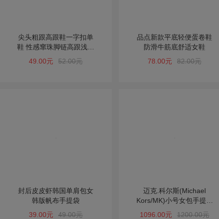
尖头粗跟高跟鞋一字扣单
品点新款平底轻便蛋卷鞋
鞋 性感窜珠脚链高跟浅口
防滑牛筋底舒适女鞋
凉鞋女鞋
49.00元
52.00元
78.00元
82.00元
封后皮皮虾韩国单肩包女
迈克.科尔斯(Michael
韩版帆布手提袋
Kors/MK)小号女包手提单
肩斜跨包
39.00元
49.00元
1096.00元
1200.00元