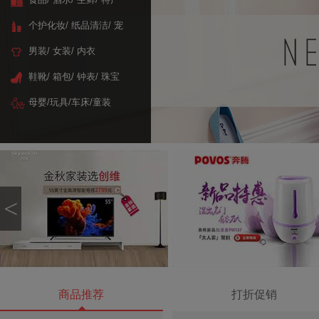
个护化妆/ 纸品清洁/ 宠
物
男装/ 女装/ 内衣
鞋靴/ 箱包/ 钟表/ 珠宝
母婴/玩具/车床/童装
<
商品推荐
打折促销